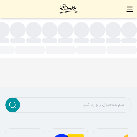
لایی(روکش طلا)