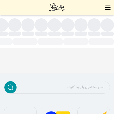
سته بندی محصولات - زیورآلات دست ساز،بج سینه،نشان سینه،بج،نشا