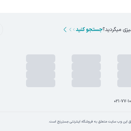
ن، پلاک ا
یزی میگردید؟
جستجو کنید
021-77-1
 این وب سایت متعلق به فروشگاه اینترنتی مِستِربَج است.