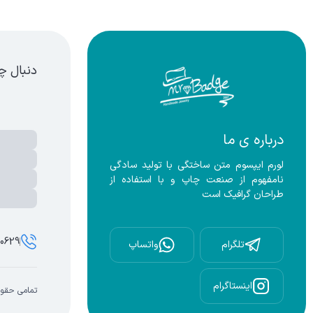
سته بندی محصولات - زیورآلات دست ساز،بج سینه،نشان سینه،بج،نشا
دنبال چ
درباره ی ما
لورم ایپسوم متن ساختگی با تولید سادگی 
نامفهوم از صنعت چاپ و با استفاده از 
طراحان گرافیک است
00629
تلگرام
واتساپ
اینستاگرام
تمامی حقوق