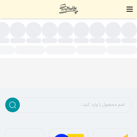
سته بندی محصولات - زیورآلات دست ساز،بج سینه،نشان سینه،بج،نشا