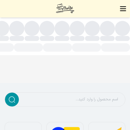
سته بندی محصولات - زیورآلات دست ساز،بج سینه،نشان سینه،بج،نشا