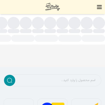
سته بندی محصولات - زیورآلات دست ساز،بج سینه،نشان سینه،بج،نشا