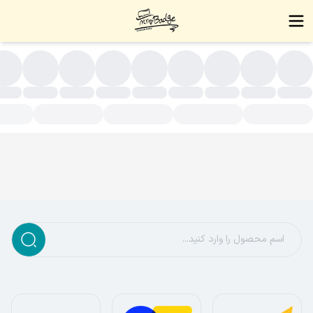
سته بندی محصولات - زیورآلات دست ساز،بج سینه،نشان سینه،بج،نشا