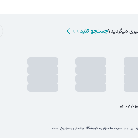
ن، پلاک ا
یزی میگردید؟
جستجو کنید
021-77-1
 این وب سایت متعلق به فروشگاه اینترنتی مِستِربَج است.