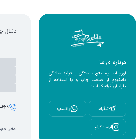
سته بندی محصولات - زیورآلات دست ساز،بج سینه،نشان سینه،بج،نشا
دنبال چ
درباره ی ما
لورم ایپسوم متن ساختگی با تولید سادگی 
نامفهوم از صنعت چاپ و با استفاده از 
طراحان گرافیک است
00629
تلگرام
واتساپ
اینستاگرام
تمامی حقوق