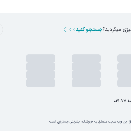
ن، پلاک ا
یزی میگردید؟
جستجو کنید
021-77-1
 این وب سایت متعلق به فروشگاه اینترنتی مِستِربَج است.