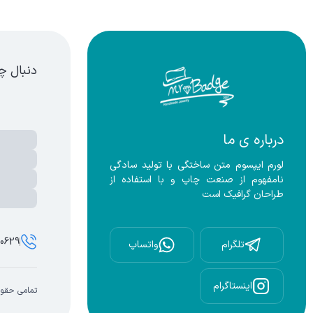
سته بندی محصولات - زیورآلات دست ساز،بج سینه،نشان سینه،بج،نشا
دنبال چ
درباره ی ما
لورم ایپسوم متن ساختگی با تولید سادگی 
نامفهوم از صنعت چاپ و با استفاده از 
طراحان گرافیک است
00629
تلگرام
واتساپ
اینستاگرام
تمامی حقوق