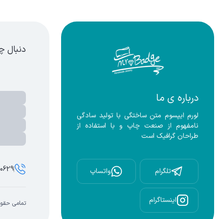
سته بندی محصولات - زیورآلات دست ساز،بج سینه،نشان سینه،بج،نشا
دنبال چ
درباره ی ما
لورم ایپسوم متن ساختگی با تولید سادگی 
نامفهوم از صنعت چاپ و با استفاده از 
طراحان گرافیک است
00629
تلگرام
واتساپ
اینستاگرام
تمامی حقوق