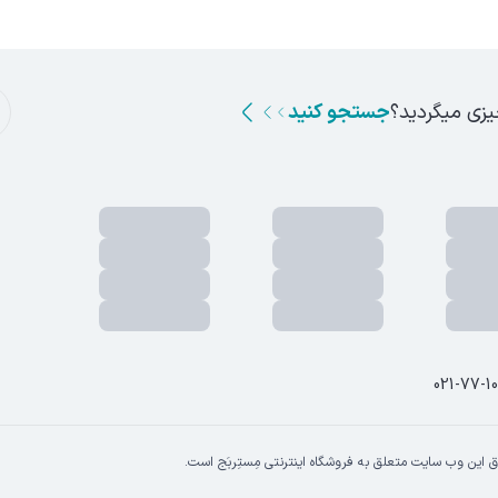
ن، پلاک ا
یزی میگردید؟
جستجو کنید
021-77-1
 این وب سایت متعلق به فروشگاه اینترنتی مِستِربَج است.