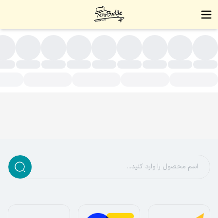
سته بندی محصولات - زیورآلات دست ساز،بج سینه،نشان سینه،بج،نشا