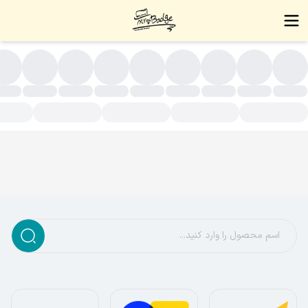
سته بندی محصولات - زیورآلات دست ساز،بج سینه،نشان سینه،بج،نشا