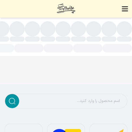
سته بندی محصولات - زیورآلات دست ساز،بج سینه،نشان سینه،بج،نشا