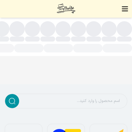
قره ای