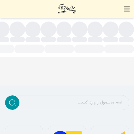
سته بندی محصولات - زیورآلات دست ساز،بج سینه،نشان سینه،بج،نشا