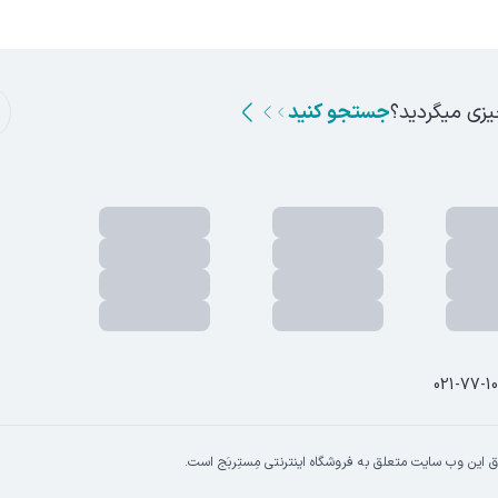
یزی میگردید؟
جستجو کنید
021-77-1
 این وب سایت متعلق به فروشگاه اینترنتی مِستِربَج است.