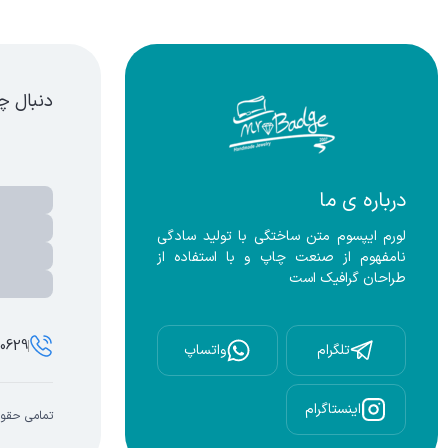
لایی(روکش طلا)
دنبال چ
درباره ی ما
لورم ایپسوم متن ساختگی با تولید سادگی 
نامفهوم از صنعت چاپ و با استفاده از 
طراحان گرافیک است
00629
تلگرام
واتساپ
اینستاگرام
تمامی حقوق