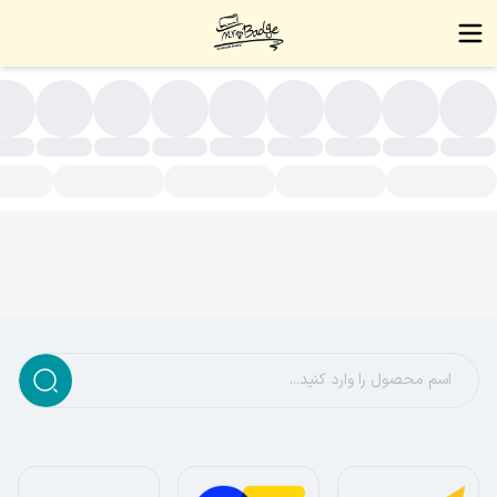
قره ای