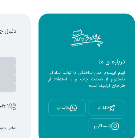
ابند
دنبال چ
درباره ی ما
لورم ایپسوم متن ساختگی با تولید سادگی 
نامفهوم از صنعت چاپ و با استفاده از 
طراحان گرافیک است
00629
تلگرام
واتساپ
اینستاگرام
تمامی حقوق