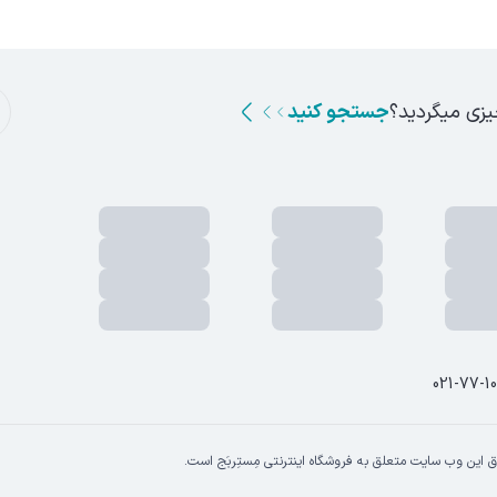
یزی میگردید؟
جستجو کنید
021-77-1
 این وب سایت متعلق به فروشگاه اینترنتی مِستِربَج است.