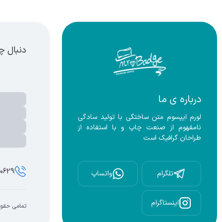
ونتاژ به صورت از بغل
دنبال چ
درباره ی ما
لورم ایپسوم متن ساختگی با تولید سادگی 
نامفهوم از صنعت چاپ و با استفاده از 
طراحان گرافیک است
00629
تلگرام
واتساپ
اینستاگرام
تمامی حقوق