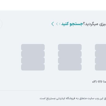
یزی میگردید؟
جستجو کنید
021-77-1
 این وب سایت متعلق به فروشگاه اینترنتی مِستِربَج است.