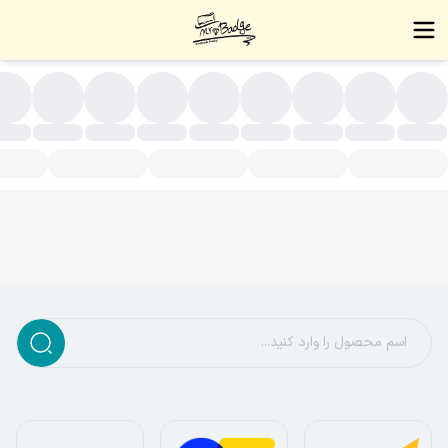
قره ای