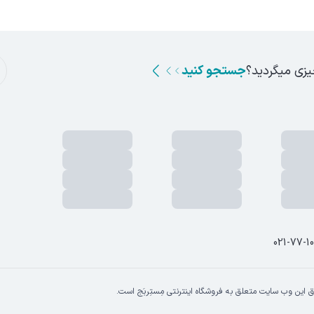
یزی میگردید؟
جستجو کنید
021-77-1
 این وب سایت متعلق به فروشگاه اینترنتی مِستِربَج است.