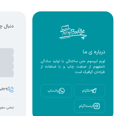
قره ای
دنبال چ
درباره ی ما
لورم ایپسوم متن ساختگی با تولید سادگی 
نامفهوم از صنعت چاپ و با استفاده از 
طراحان گرافیک است
00629
تلگرام
واتساپ
اینستاگرام
تمامی حقوق