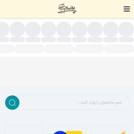
لایی(روکش طلا)