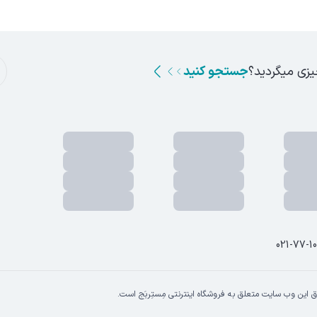
یزی میگردید؟
جستجو کنید
021-77-1
 این وب سایت متعلق به فروشگاه اینترنتی مِستِربَج است.