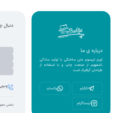
نگ نقر ه ای
دنبال چ
درباره ی ما
لورم ایپسوم متن ساختگی با تولید سادگی 
نامفهوم از صنعت چاپ و با استفاده از 
طراحان گرافیک است
00629
تلگرام
واتساپ
اینستاگرام
تمامی حقوق