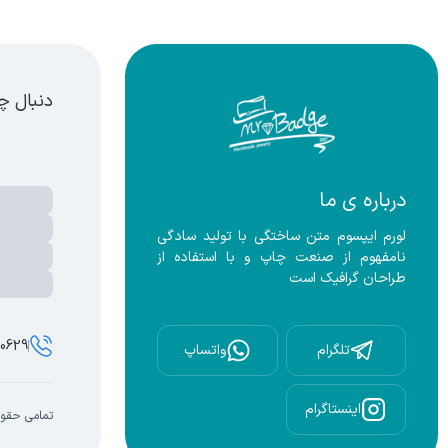
قره ای
دنبال چ
درباره ی ما
لورم ایپسوم متن ساختگی با تولید سادگی 
نامفهوم از صنعت چاپ و با استفاده از 
طراحان گرافیک است
00629
تلگرام
واتساپ
اینستاگرام
تمامی حقوق