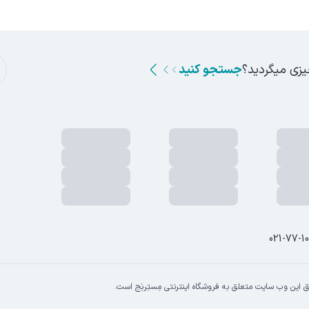
یزی میگردید؟
جستجو کنید
021-77-1
 این وب سایت متعلق به فروشگاه اینترنتی مِستِربَج است.