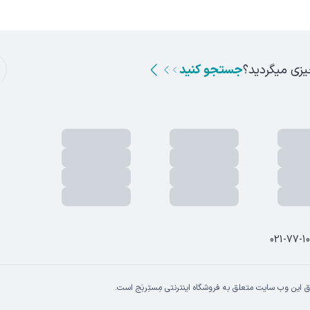
یزی میگردید؟
جستجو کنید
021-77-1
 این وب سایت متعلق به فروشگاه اینترنتی مِستِربَج است.