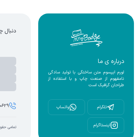
قره
دنبال چ
درباره ی ما
لورم ایپسوم متن ساختگی با تولید سادگی 
نامفهوم از صنعت چاپ و با استفاده از 
طراحان گرافیک است
00629
تلگرام
واتساپ
اینستاگرام
تمامی حقوق