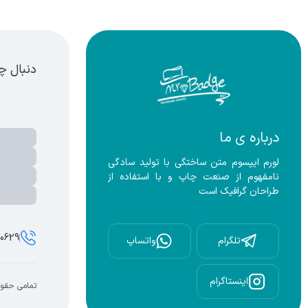
قره ای
دنبال چ
درباره ی ما
لورم ایپسوم متن ساختگی با تولید سادگی 
نامفهوم از صنعت چاپ و با استفاده از 
طراحان گرافیک است
00629
تلگرام
واتساپ
اینستاگرام
تمامی حقوق