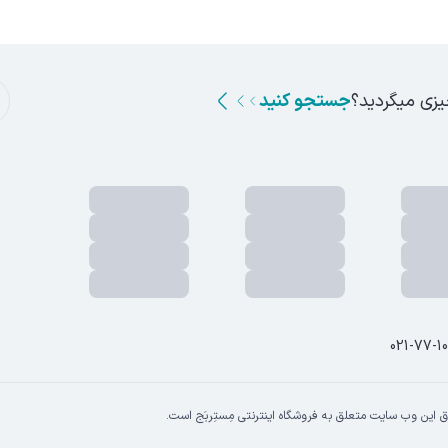
یزی میگردید؟
جستجو کنید
021-77-1
 این وب سایت متعلق به فروشگاه اینترنتی مِستِربَج است.