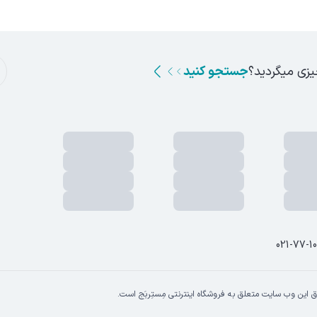
یزی میگردید؟
جستجو کنید
021-77-1
 این وب سایت متعلق به فروشگاه اینترنتی مِستِربَج است.