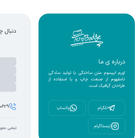
ویز ساعت
دنبال چ
درباره ی ما
لورم ایپسوم متن ساختگی با تولید سادگی 
نامفهوم از صنعت چاپ و با استفاده از 
طراحان گرافیک است
00629
تلگرام
واتساپ
اینستاگرام
تمامی حقوق