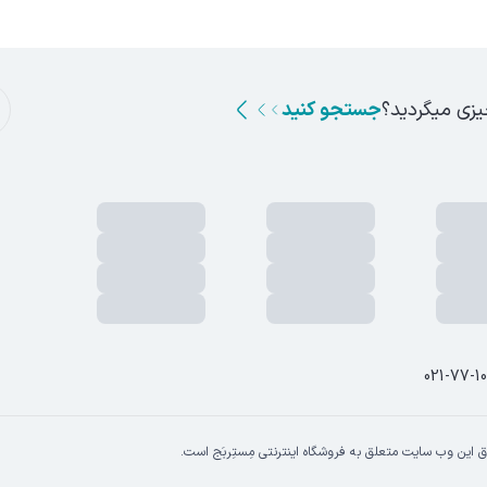
یزی میگردید؟
جستجو کنید
021-77-1
 این وب سایت متعلق به فروشگاه اینترنتی مِستِربَج است.