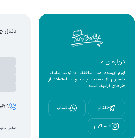
لایی(روکش طلا)
دنبال چ
درباره ی ما
لورم ایپسوم متن ساختگی با تولید سادگی 
نامفهوم از صنعت چاپ و با استفاده از 
طراحان گرافیک است
00629
تلگرام
واتساپ
اینستاگرام
تمامی حقوق