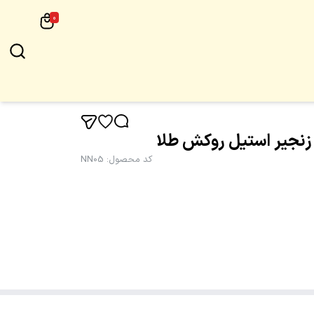
0
و زنجیر استیل روکش طلا
کد محصول
:
NN05