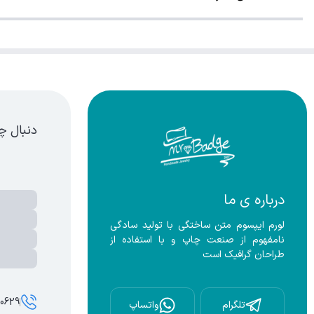
دنبال چ
درباره ی ما
لورم ایپسوم متن ساختگی با تولید سادگی 
نامفهوم از صنعت چاپ و با استفاده از 
طراحان گرافیک است
00629
تلگرام
واتساپ