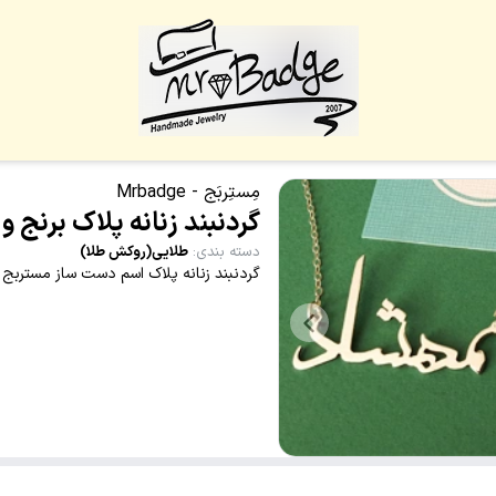
مِستِربَج - Mrbadge
گردنبند زنانه پلاک برنج 
دسته بندی
:
طلایی(روکش طلا)
گردنبند زنانه پلاک اسم دست ساز مستربج