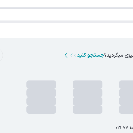
یزی میگردید؟
جستجو کنید
021-77-1