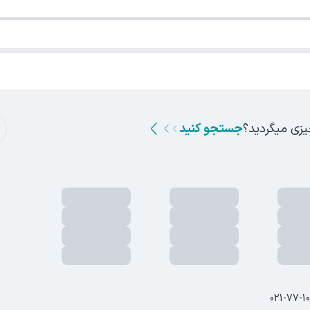
یزی میگردید؟
جستجو کنید
021-77-1