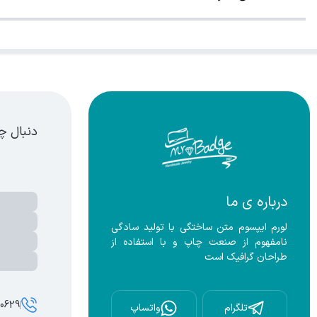
دنبال چ
درباره ی ما
لورم ایپسوم متن ساختگی با تولید سادگی 
نامفهوم از صنعت چاپ و با استفاده از 
طراحان گرافیک است
00629
تلگرام
واتساپ