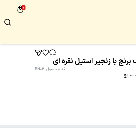
0
 برنج با زنجیر استیل نقره ای
کد محصول
:
BN06
مستربج