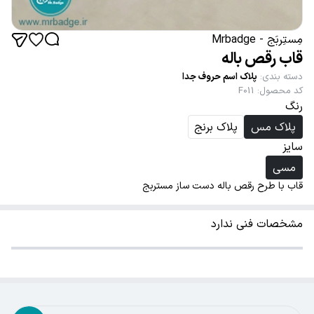
مِستِربَج - Mrbadge
قاب رقص باله
دسته بندی
:
پلاک اسم حروف جدا
کد محصول
:
F011
رنگ
پلاک مس
پلاک برنج
سایز
مسی
قاب با طرح رقص باله دست ساز مستربج
مشخصات فنی ندارد