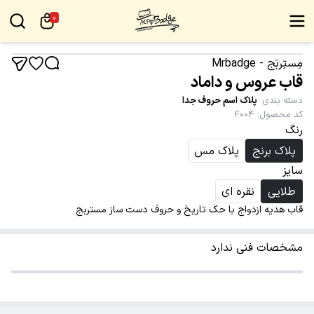
0
مِستِربَج - Mrbadge
قاب عروس و داماد
دسته بندی
:
پلاک اسم حروف جدا
کد محصول
:
F004
رنگ
پلاک برنج
پلاک مس
سایز
طلایی
نقره ای
قاب هدیه ازدواج با حک تاریخ و حروف دست ساز مستربج
مشخصات فنی ندارد