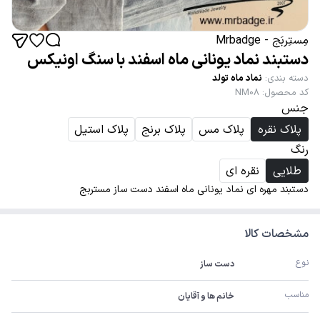
مِستِربَج - Mrbadge
دستبند نماد یونانی ماه اسفند با سنگ اونیکس
دسته بندی
:
نماد ماه تولد
کد محصول
:
NM08
جنس
پلاک نقره
پلاک مس
پلاک برنج
پلاک استیل
رنگ
طلایی
نقره ای
دستبند مهره ای نماد یونانی ماه اسفند دست ساز مستربج
مشخصات کالا
نوع
دست ساز
مناسب
خانم ها و آقایان