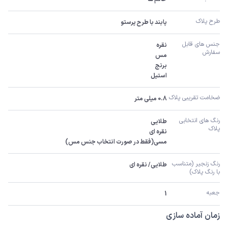
طرح پلاک 
پابند با طرح پرستو
جنس های قابل 
سفارش
استیل
ضخامت تقریبی پلاک
0.8 میلی متر
رنگ های انتخابی 
پلاک
مسی(فقط در صورت انتخاب جنس مس)
رنگ زنجیر (متناسب 
طلایی/ نقره ای
با رنگ پلاک)
جعبه 
1
زمان آماده سازی