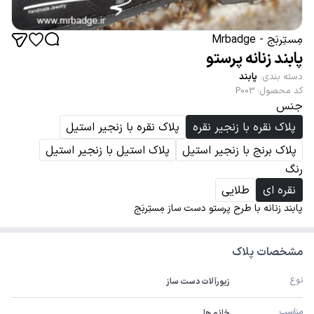
مِستِربَج - Mrbadge
پابند زنانه پرستو
دسته بندی
:
پابند
کد محصول
:
P003
جنس
پلاک نقره با زنجیر نقره
پلاک نقره با زنجیر استیل
پلاک برنج با زنجیر استیل
پلاک استیل با زنجیر استیل
رنگ
نقره ای
طلایی
پابند زنانه با طرح پرستو دست ساز مِستِربَج
مشخصات پلاک
نوع
زیورآلات دست ساز
مناسب
خانم ها