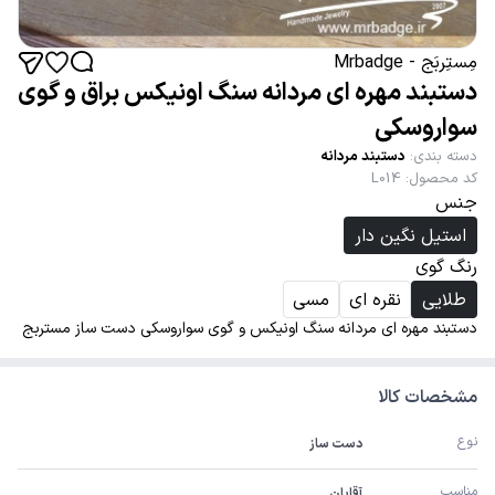
مِستِربَج - Mrbadge
دستبند مهره ای مردانه سنگ اونیکس براق و گوی
سواروسکی
دسته بندی
:
دستبند مردانه
کد محصول
:
L014
جنس
استیل نگین دار
رنگ گوی
طلایی
نقره ای
مسی
دستبند مهره ای مردانه سنگ اونیکس و گوی سواروسکی دست ساز مستربج
مشخصات کالا
نوع
دست ساز
مناسب
آقایان