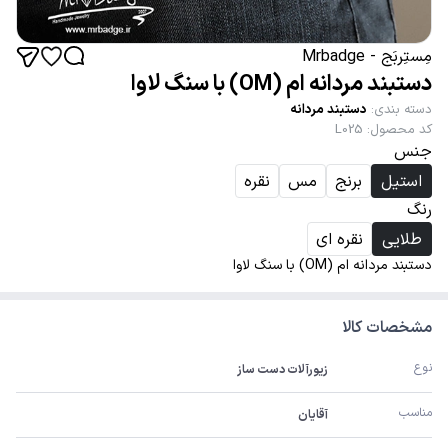
مِستِربَج - Mrbadge
دستبند مردانه ام (OM) با سنگ لاوا
دسته بندی
:
دستبند مردانه
کد محصول
:
L025
جنس
استیل
برنج
مس
نقره
رنگ
طلایی
نقره ای
دستبند مردانه ام (OM) با سنگ لاوا
مشخصات کالا
نوع
زیورآلات دست ساز
مناسب
آقایان