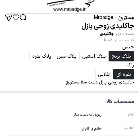
مِستِربَج - Mrbadge
جاکلیدی زوجی پازل
دسته بندی
:
جاکلیدی
کد محصول
:
K008
جنس
پلاک برنج
پلاک استیل
پلاک مس
پلاک نقره
رنگ
نقره ای
طلایی
جاکلیدی زوجی پازل دست ساز مِستِربَج
مشخصات کالا
نوع
زیورآلات دست ساز
مناسب
خانم و آقایان