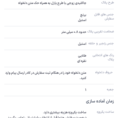
طرح پلاک
جاکلیدی زوجی با طرح پازل به همراه حک متن دلخواه
جنس های قابل 
سفارش 
استیل
ضخامت تقریبی پلاک 
حدود 0.8 میلی متر
جنس زنجیر و حلقه
استیل
رنگ های انتخابی 
پلاک
نقره ای
 حروف دلخواه 
متن دلخواه خود را در هنگام ثبت سفارش در کادر ارسال پیام وارد 
کنید.
جعبه
1
زمان آماده سازی
ساخت یکروزه
درصورت سفارش حتما قبل از انتخاب باپشتیبانی تماس بگیرید 