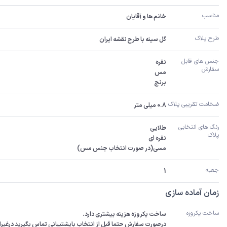
مناسب
خانم ها و آقایان
طرح پلاک
گل سینه با طرح نقشه ایران
جنس های قابل 
سفارش
برنج
ضخامت تقریبی پلاک
0.8 میلی متر
رنگ های انتخابی 
پلاک
مسی(در صورت انتخاب جنس مس)
جعبه 
1
زمان آماده سازی
ساخت یکروزه 
درصورت سفارش حتما قبل از انتخاب باپشتیبانی تماس بگیرید درغیراینصورت سفارش 3-5رو