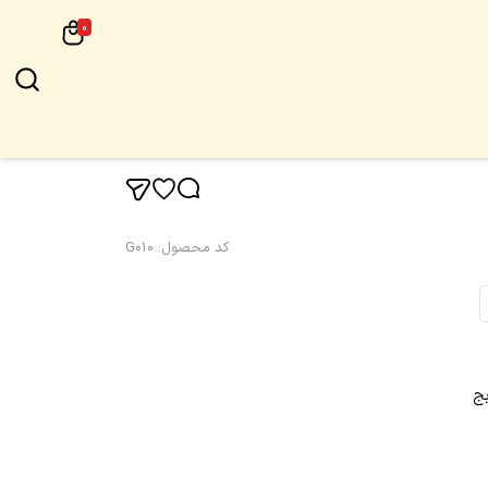
0
کد محصول
:
G010
بج