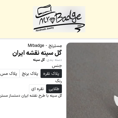
مِستِربَج - Mrbadge
گل سینه نقشه ایران
دسته بندی
:
گل سینه
جنس
پلاک نقره
پلاک برنج
پلاک مس
رنگ
طلایی
نقره ای
گل سینه با طرح نقشه ایران دستساز مستر