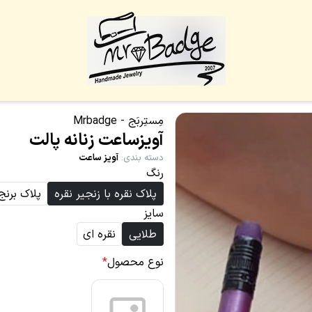
مِستِربَج - Mrbadge
آویزساعت زنانه پالت
دسته بندی
:
آویز ساعت
رنگ
پلاک نقره با زنجیر نقره
پلاک برنج
سایز
طلایی
نقره ای
نوع محصول
*