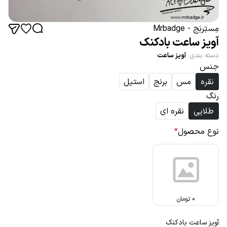
مِستِربَج - Mrbadge
آویز ساعت بادکنک
دسته بندی
:
آویز ساعت
جنس
نقره
مس
برنج
استیل
رنگ
طلایی
نقره ای
نوع محصول
*
0
تومان
آویز ساعت بادکنک