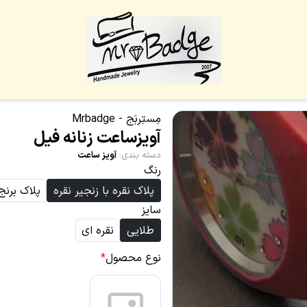
مِستِربَج - Mrbadge
آویزساعت زنانه فیل
دسته بندی
:
آویز ساعت
رنگ
پلاک نقره با زنجیر نقره
پلاک برنج
سایز
طلایی
نقره ای
نوع محصول
*