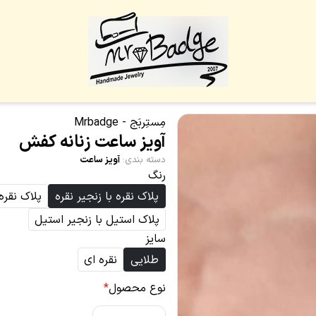
مِستِربَج - Mrbadge
آویز ساعت زنانه کفش
دسته بندی
:
آویز ساعت
رنگ
پلاک نقره با زنجیر نقره
پلاک نقره
پلاک استیل با زنجیر استیل
سایز
طلایی
نقره ای
نوع محصول
*