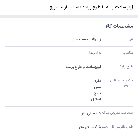
آویز ساعت زنانه با طرح پرنده دست ساز مِستِربَج
مشخصات کالا
نوع
زیورآلات دست ساز
مناسب
خانم ها
طرح پلاک
آویزساعت با طرح پرنده
جنس های قابل 
سفارش 
استیل
ضخامت تقریبی پلاک 
0.8 میلی متر
طول تقریبی کل زنجیر 
7.5سانتی متر