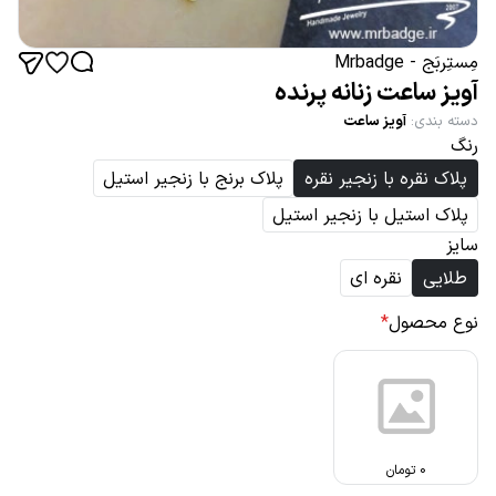
مِستِربَج - Mrbadge
آویز ساعت زنانه پرنده
دسته بندی
:
آویز ساعت
رنگ
پلاک نقره با زنجیر نقره
پلاک برنج با زنجیر استیل
پلاک استیل با زنجیر استیل
سایز
طلایی
نقره ای
نوع محصول
*
0
تومان