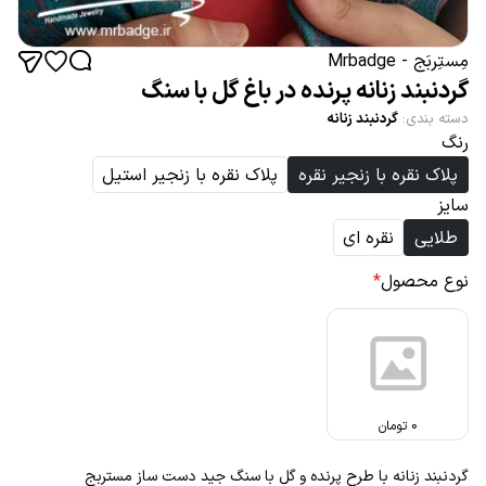
مِستِربَج - Mrbadge
گردنبند زنانه پرنده در باغ گل با سنگ
دسته بندی
:
گردنبند زنانه
رنگ
پلاک نقره با زنجیر نقره
پلاک نقره با زنجیر استیل
سایز
طلایی
نقره ای
نوع محصول
*
0
تومان
گردنبند زنانه با طرح پرنده و گل با سنگ جید دست ساز مستربج