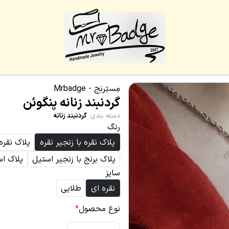
مِستِربَج - Mrbadge
گردنبند زنانه پنگوئن
دسته بندی
:
گردنبند زنانه
رنگ
پلاک نقره با زنجیر نقره
پلاک نقره
پلاک برنج با زنجیر استیل
پلاک اس
سایز
نقره ای
طلایی
نوع محصول
*