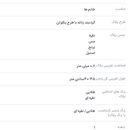
مناسب
خانم ها
طرح پلاک
گردنبند زنانه با طرح پنگوئن
جنس پلاک
استیل
ضخامت تقریبی پلاک 
0.8 میلی متر
طول تقریبی کل زنجیر 
40-45سانتی متر
رنگ های انتخابی 
پلاک
نقره ای
رنگ زنجیر (متناسب 
طلایی/ نقره ای
با رنگ پلاک)
جعبه
1