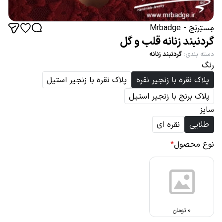
مِستِربَج - Mrbadge
گردنبند زنانه قلب و گل
دسته بندی
:
گردنبند زنانه
رنگ
پلاک نقره با زنجیر نقره
پلاک نقره با زنجیر استیل
پلاک برنج با زنجیر استیل
سایز
طلایی
نقره ای
نوع محصول
*
0
تومان