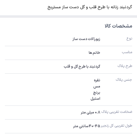
گردنبند زنانه با طرح قلب و گل دست ساز مستربج
مشخصات کالا
نوع
زیورآلات دست ساز
مناسب
خانم ها
طرح پلاک
گردنبند با طرح گل و قلب
جنس پلاک
استیل
ضخامت تقریبی پلاک 
0.8 میلی متر
طول تقریبی کل زنجیر 
40-45سانتی متر