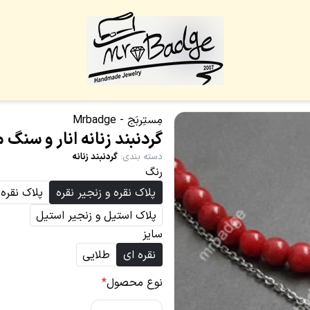
مِستِربَج - Mrbadge
گردنبند زنانه انار و سنگ 
دسته بندی
:
گردنبند زنانه
رنگ
پلاک نقره و زنجیر نقره
پلاک نقره
پلاک استیل و زنجیر استیل
سایز
نقره ای
طلایی
نوع محصول
*