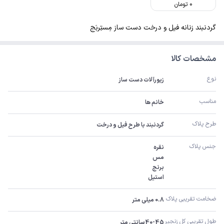
0
تومان
گردنبند زنانه فیل و درخت دست ساز مِستِربَج
مشخصات کالا
نوع
زیورآلات دست ساز
مناسب
خانم ها
طرح پلاک
گردنبند با طرح فیل و درخت
جنس پلاک
استیل
ضخامت تقریبی پلاک 
0.8 میلی متر
طول تقریبی کل زنجیر 
40-45سانتی متر