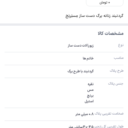
0
تومان
گردنبند زنانه برگ دست ساز مِستِربَج
مشخصات کالا
نوع
زیورآلات دست ساز
مناسب
خانم ها
طرح پلاک
گردنبند با طرح برگ
جنس پلاک
استیل
ضخامت تقریبی پلاک 
0.8 میلی متر
طول تقریبی کل زنجیر 
40-45سانتی متر