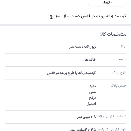
0
تومان
گردنبند زنانه پرنده در قفس دست ساز مِستِربَج
مشخصات کالا
نوع
زیورآلات دست ساز
مناسب
خانم ها
طرح پلاک
گردنبند زنانه با طرح پرنده در قفس
جنس پلاک
استیل
ضخامت تقریبی پلاک 
0.8 میلی متر
طول تقریبی کل زنجیر 
40-45سانتی متر